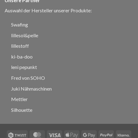
Unsere Partner
Auswahl der Hersteller unserer Produkte:
Swafing
lillesol&pelle
lillestoff
ki-ba-doo
leni pepunkt
Fred von SOHO
Juki Nähmaschinen
Mettler
Silhouette
Twint
MasterCard
Visa
Apple
Google
PayPal
Klar