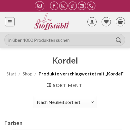
Zum
Inhalt
springen
Suche
nach:
Kordel
Start
/
Shop
/
Produkte verschlagwortet mit „Kordel“
SORTIMENT
Farben