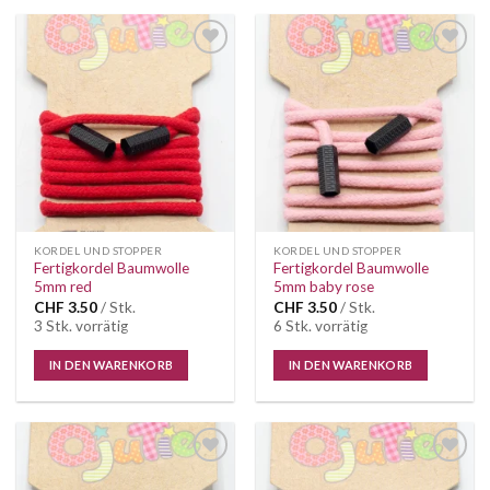
Auf die
Auf die
Wunschliste
Wunschliste
KORDEL UND STOPPER
KORDEL UND STOPPER
Fertigkordel Baumwolle
Fertigkordel Baumwolle
5mm red
5mm baby rose
CHF
3.50
/ Stk.
CHF
3.50
/ Stk.
3 Stk. vorrätig
6 Stk. vorrätig
IN DEN WARENKORB
IN DEN WARENKORB
Auf die
Auf die