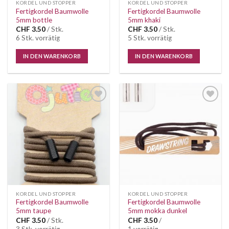
KORDEL UND STOPPER
KORDEL UND STOPPER
Fertigkordel Baumwolle
Fertigkordel Baumwolle
5mm bottle
5mm khaki
CHF
3.50
/ Stk.
CHF
3.50
/ Stk.
6 Stk. vorrätig
5 Stk. vorrätig
IN DEN WARENKORB
IN DEN WARENKORB
Auf die
Auf die
Wunschliste
Wunschliste
KORDEL UND STOPPER
KORDEL UND STOPPER
Fertigkordel Baumwolle
Fertigkordel Baumwolle
5mm taupe
5mm mokka dunkel
CHF
3.50
/ Stk.
CHF
3.50
/
3 Stk. vorrätig
1 vorrätig