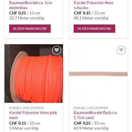
Baumwollkordel ca. 1cm
Kordel Polyester 4mm
denimblau
schocko
CHF
0.25
/ 10 cm
CHF
0.15
/ 10 cm
33.7 Meter vorrätig
48.1 Meter vorrätig
IN DEN WARENKORB
IN DEN WARENKORB
Auf die
Auf die
Wunschliste
Wunschliste
KORDEL UND STOPPER
KORDEL UND STOPPER
Kordel Polyester 4mm pink
Baumwollkordel flach ca.
neon
1.7cm sand
CHF
0.15
/ 10 cm
CHF
0.25
/ 10 cm
5 Meter vorrätig
43.9 Meter vorrätig