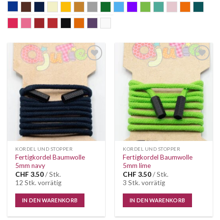
blau
braun
dunkelblau
ecru
gelb
gold
grau
grün
hellblau
Lila
lime
mint
old rose
orange
petr
pink
rosa
Rost
rot
schwarz
terra
violett
weiss
Auf die
Auf die
Wunschliste
Wunschliste
KORDEL UND STOPPER
KORDEL UND STOPPER
Fertigkordel Baumwolle
Fertigkordel Baumwolle
5mm navy
5mm lime
CHF
3.50
/ Stk.
CHF
3.50
/ Stk.
12 Stk. vorrätig
3 Stk. vorrätig
IN DEN WARENKORB
IN DEN WARENKORB