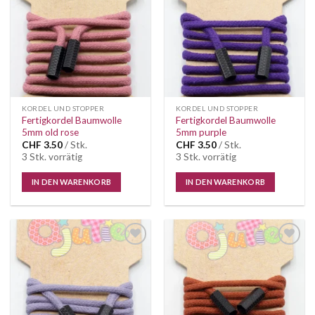
Wunschliste
Wunschliste
KORDEL UND STOPPER
KORDEL UND STOPPER
Fertigkordel Baumwolle
Fertigkordel Baumwolle
5mm old rose
5mm purple
CHF
3.50
/ Stk.
CHF
3.50
/ Stk.
3 Stk. vorrätig
3 Stk. vorrätig
IN DEN WARENKORB
IN DEN WARENKORB
Auf die
Auf die
Wunschliste
Wunschliste