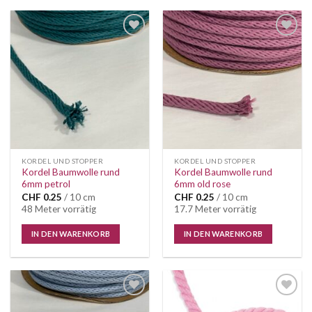
Auf die
Auf die
Wunschliste
Wunschliste
KORDEL UND STOPPER
KORDEL UND STOPPER
Kordel Baumwolle rund
Kordel Baumwolle rund
6mm petrol
6mm old rose
CHF
0.25
/ 10 cm
CHF
0.25
/ 10 cm
48 Meter vorrätig
17.7 Meter vorrätig
IN DEN WARENKORB
IN DEN WARENKORB
Auf die
Auf die