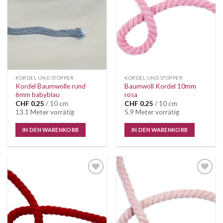
Wunschliste
Wunschliste
KORDEL UND STOPPER
KORDEL UND STOPPER
Kordel Baumwolle rund
Baumwoll Kordel 10mm
6mm babyblau
rosa
CHF
0.25
/ 10 cm
CHF
0.25
/ 10 cm
13.1 Meter vorrätig
5.9 Meter vorrätig
IN DEN WARENKORB
IN DEN WARENKORB
Auf die
Auf die
Wunschliste
Wunschliste