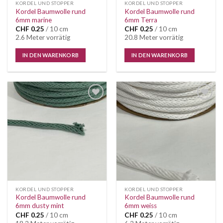
KORDEL UND STOPPER
KORDEL UND STOPPER
Kordel Baumwolle rund
Kordel Baumwolle rund
6mm marine
6mm Terra
CHF
0.25
/ 10 cm
CHF
0.25
/ 10 cm
2.6 Meter vorrätig
20.8 Meter vorrätig
IN DEN WARENKORB
IN DEN WARENKORB
Auf die
Auf die
Wunschliste
Wunschliste
KORDEL UND STOPPER
KORDEL UND STOPPER
Kordel Baumwolle rund
Kordel Baumwolle rund
6mm dusty mint
6mm weiss
CHF
0.25
/ 10 cm
CHF
0.25
/ 10 cm