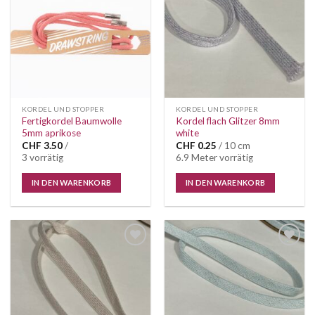
Wunschliste
Wunschliste
KORDEL UND STOPPER
KORDEL UND STOPPER
Fertigkordel Baumwolle
Kordel flach Glitzer 8mm
5mm aprikose
white
CHF
3.50
/
CHF
0.25
/ 10 cm
3 vorrätig
6.9 Meter vorrätig
IN DEN WARENKORB
IN DEN WARENKORB
Auf die
Auf die
Wunschliste
Wunschliste