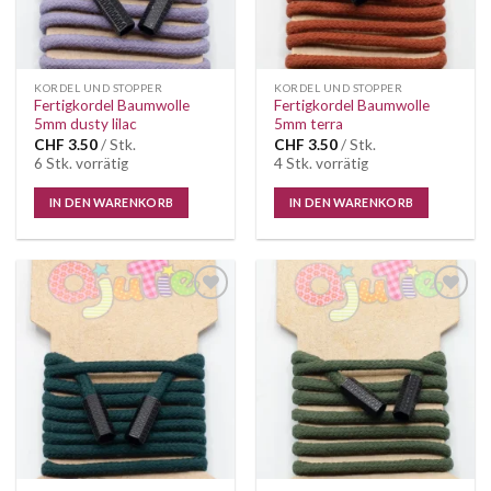
KORDEL UND STOPPER
KORDEL UND STOPPER
Fertigkordel Baumwolle
Fertigkordel Baumwolle
5mm dusty lilac
5mm terra
CHF
3.50
/ Stk.
CHF
3.50
/ Stk.
6 Stk. vorrätig
4 Stk. vorrätig
IN DEN WARENKORB
IN DEN WARENKORB
Auf die
Auf die
Wunschliste
Wunschliste