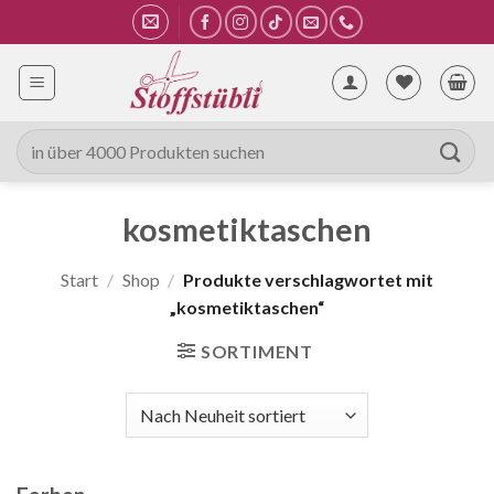
Zum
Inhalt
springen
Suche
nach:
kosmetiktaschen
Start
/
Shop
/
Produkte verschlagwortet mit
„kosmetiktaschen“
SORTIMENT