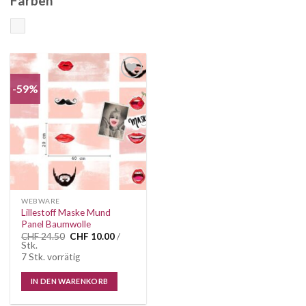
Farben
Bunt
-59%
Auf die
Wunschliste
WEBWARE
Lillestoff Maske Mund
Panel Baumwolle
Ursprünglicher
Aktueller
CHF
24.50
CHF
10.00
/
Preis
Preis
Stk.
war:
ist:
7 Stk. vorrätig
CHF 24.50
CHF 10.00.
IN DEN WARENKORB