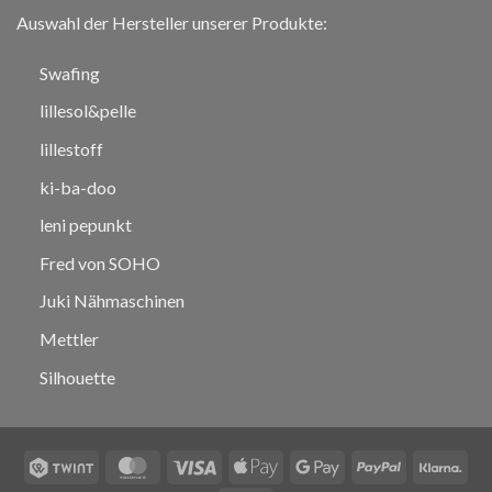
Auswahl der Hersteller unserer Produkte:
Swafing
lillesol&pelle
lillestoff
ki-ba-doo
leni pepunkt
Fred von SOHO
Juki Nähmaschinen
Mettler
Silhouette
Twint
MasterCard
Visa
Apple
Google
PayPal
Klar
Pay
Pay