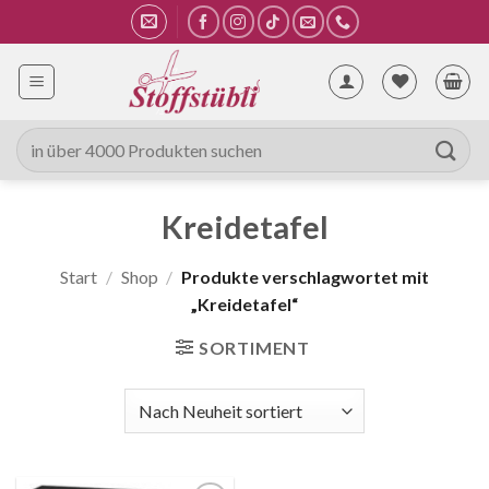
Zum
Inhalt
springen
Suche
nach:
Kreidetafel
Start
/
Shop
/
Produkte verschlagwortet mit
„Kreidetafel“
SORTIMENT