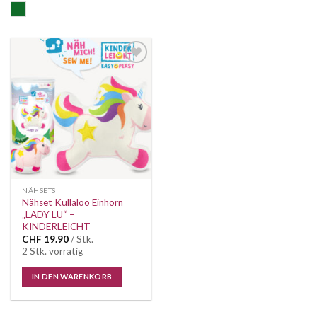
grün
Auf die
Wunschliste
NÄHSETS
Nähset Kullaloo Einhorn
„LADY LU“ –
KINDERLEICHT
CHF
19.90
/ Stk.
2 Stk. vorrätig
IN DEN WARENKORB