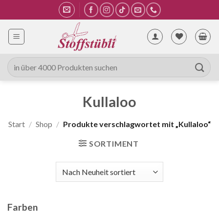
Zum
Inhalt
springen
Suche
nach:
Kullaloo
Start
/
Shop
/
Produkte verschlagwortet mit „Kullaloo“
SORTIMENT
Farben