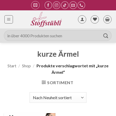
Zum
Inhalt
springen
Suche
nach:
kurze Ärmel
Start
/
Shop
/
Produkte verschlagwortet mit „kurze
Ärmel“
SORTIMENT