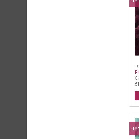
-1
T
P
C
6 
-1