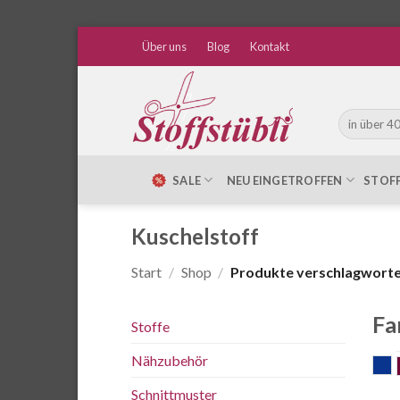
Zum
Über uns
Blog
Kontakt
Inhalt
springen
Suche
nach:
SALE
NEU EINGETROFFEN
STOF
Kuschelstoff
Start
/
Shop
/
Produkte verschlagwortet
Fa
Stoffe
Nähzubehör
b
Schnittmuster