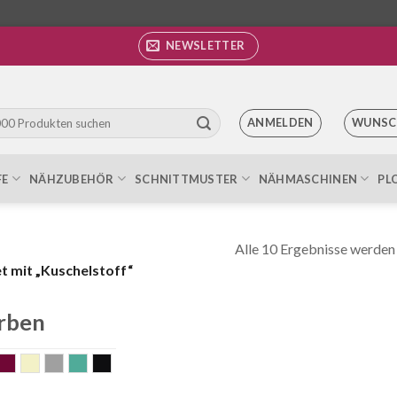
NEWSLETTER
ANMELDEN
WUNSC
FE
NÄHZUBEHÖR
SCHNITTMUSTER
NÄHMASCHINEN
PL
Alle 10 Ergebnisse werden
 mit „Kuschelstoff“
rben
lau
bordeaux
ecru
grau
mint
schwarz