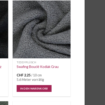
e
Auf die
iste
Wunschliste
TEDDYPLÜSCH
z
Swafing Bouclé Kodiak Grau
CHF
2.25
/ 10 cm
5.6 Meter vorrätig
IN DEN WARENKORB