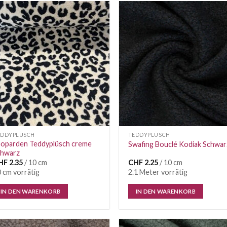
Auf die
Auf di
Wunschliste
Wunschl
EDDYPLÜSCH
TEDDYPLÜSCH
eoparden Teddyplüsch creme
Swafing Bouclé Kodiak Schwar
chwarz
HF
2.35
/ 10 cm
CHF
2.25
/ 10 cm
 cm vorrätig
2.1 Meter vorrätig
IN DEN WARENKORB
IN DEN WARENKORB