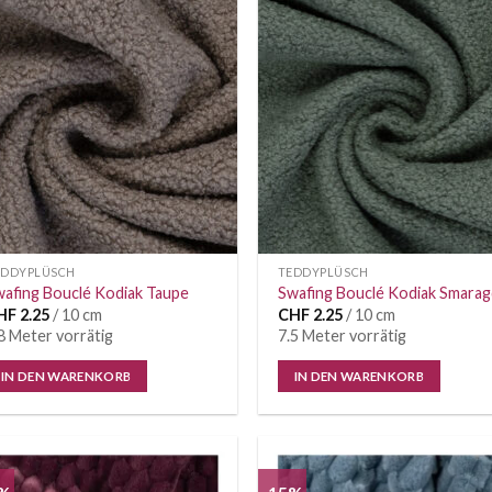
Auf die
Auf di
Wunschliste
Wunschl
EDDYPLÜSCH
TEDDYPLÜSCH
afing Bouclé Kodiak Taupe
Swafing Bouclé Kodiak Smarag
HF
2.25
/ 10 cm
CHF
2.25
/ 10 cm
8 Meter vorrätig
7.5 Meter vorrätig
IN DEN WARENKORB
IN DEN WARENKORB