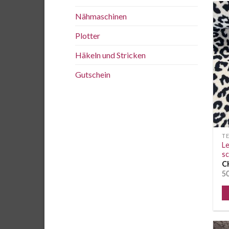
Nähmaschinen
Plotter
Häkeln und Stricken
Gutschein
T
L
s
C
50