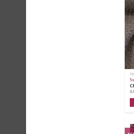
T
Sw
C
6.