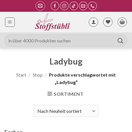
Zum
Inhalt
springen
Suche
nach:
Ladybug
Start
/
Shop
/
Produkte verschlagwortet mit
„Ladybug“
SORTIMENT