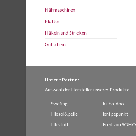
Nähmaschinen
Plotter
Häkeln und Stricken
Gutschein
Unsere Partner
Auswahl der Hersteller unserer Produkte:
Swafing
ki-ba-doo
lillesol&pelle
leni pepunkt
lillestoff
Fred von SOHO