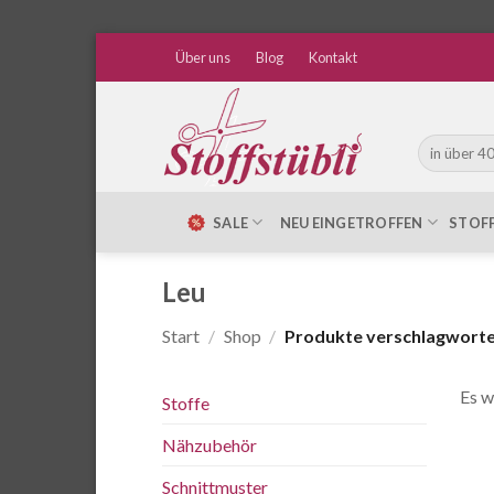
Zum
Über uns
Blog
Kontakt
Inhalt
springen
Suche
nach:
SALE
NEU EINGETROFFEN
STOF
Leu
Start
/
Shop
/
Produkte verschlagwortet
Es w
Stoffe
Nähzubehör
Schnittmuster