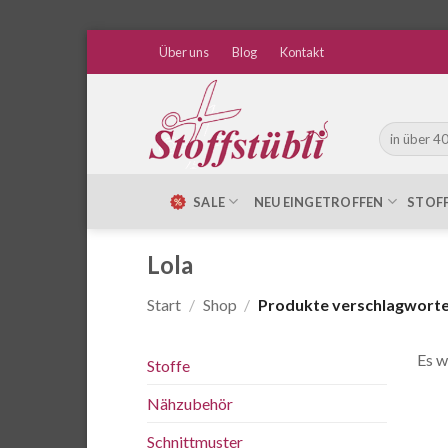
Zum
Über uns
Blog
Kontakt
Inhalt
springen
Suche
nach:
SALE
NEU EINGETROFFEN
STOF
Lola
Start
/
Shop
/
Produkte verschlagwortet
Es w
Stoffe
Nähzubehör
Schnittmuster