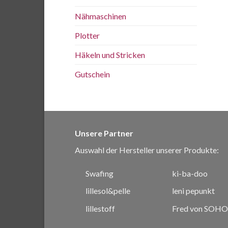
Nähmaschinen
Plotter
Häkeln und Stricken
Gutschein
Unsere Partner
Auswahl der Hersteller unserer Produkte:
Swafing
ki-ba-doo
lillesol&pelle
leni pepunkt
lillestoff
Fred von SOHO