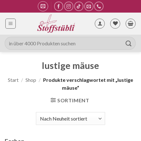
Zum
Inhalt
springen
Suche
nach:
lustige mäuse
Start
/
Shop
/
Produkte verschlagwortet mit „lustige
mäuse“
SORTIMENT