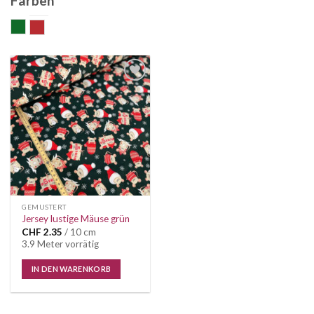
Farben
grün
rot
Auf die
Wunschliste
GEMUSTERT
Jersey lustige Mäuse grün
CHF
2.35
/ 10 cm
3.9 Meter vorrätig
IN DEN WARENKORB