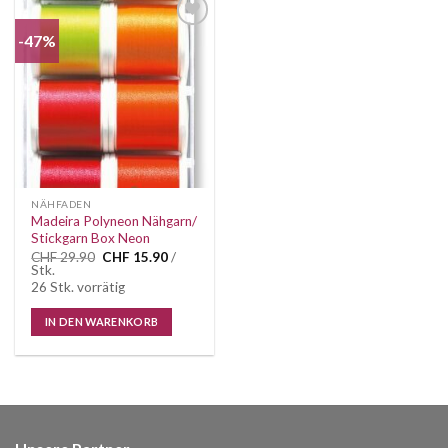
-47%
Auf die
Wunschliste
NÄHFADEN
Madeira Polyneon Nähgarn/
Stickgarn Box Neon
Ursprünglicher
Aktueller
CHF
29.90
CHF
15.90
/
Preis
Preis
Stk.
war:
ist:
26 Stk. vorrätig
CHF 29.90
CHF 15.90.
IN DEN WARENKORB