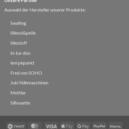
Unsere Partner
Auswahl der Hersteller unserer Produkte:
Swafing
lillesol&pelle
lillestoff
ki-ba-doo
leni pepunkt
Fred von SOHO
Juki Nähmaschinen
Mettler
Silhouette
Twint
MasterCard
Visa
Apple
Google
PayPal
Klar