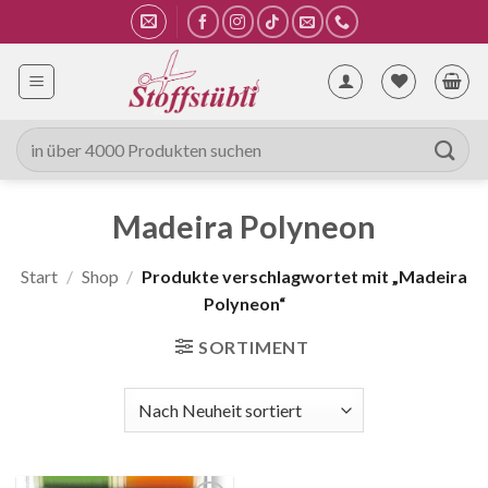
Zum
Inhalt
springen
Suche
nach:
Madeira Polyneon
Start
/
Shop
/
Produkte verschlagwortet mit „Madeira
Polyneon“
SORTIMENT