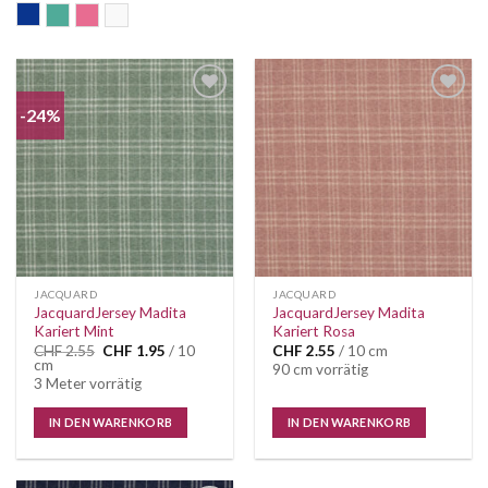
blau
mint
rosa
weiss
-24%
Auf die
Auf die
Wunschliste
Wunschliste
JACQUARD
JACQUARD
JacquardJersey Madita
JacquardJersey Madita
Kariert Mint
Kariert Rosa
Ursprünglicher
Aktueller
CHF
2.55
CHF
1.95
/ 10
CHF
2.55
/ 10 cm
Preis
Preis
cm
90 cm vorrätig
war:
ist:
3 Meter vorrätig
CHF 2.55
CHF 1.95.
IN DEN WARENKORB
IN DEN WARENKORB