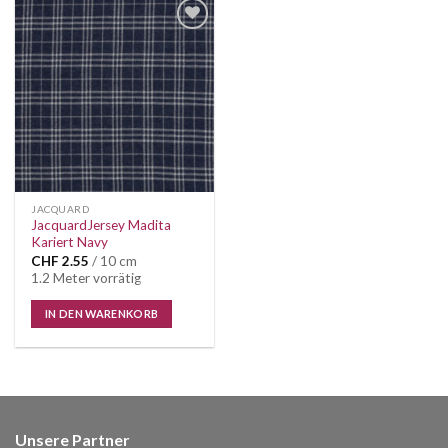
Auf die
Wunschliste
JACQUARD
JacquardJersey Madita
Kariert Navy
CHF
2.55
/ 10 cm
1.2 Meter vorrätig
IN DEN WARENKORB
Unsere Partner