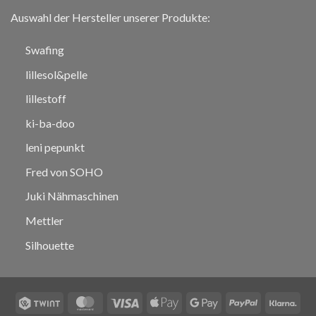
Auswahl der Hersteller unserer Produkte:
Swafing
lillesol&pelle
lillestoff
ki-ba-doo
leni pepunkt
Fred von SOHO
Juki Nähmaschinen
Mettler
Silhouette
Twint
MasterCard
Visa
Apple
Google
PayPal
Klar