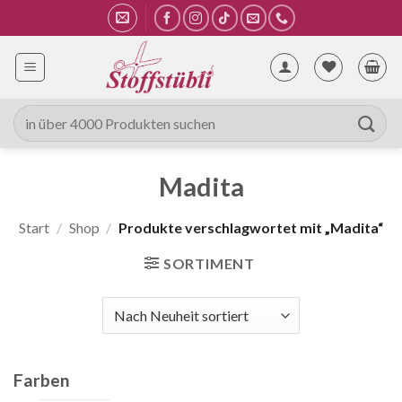
Zum
Inhalt
springen
Suche
nach:
Madita
Start
/
Shop
/
Produkte verschlagwortet mit „Madita“
SORTIMENT
Farben