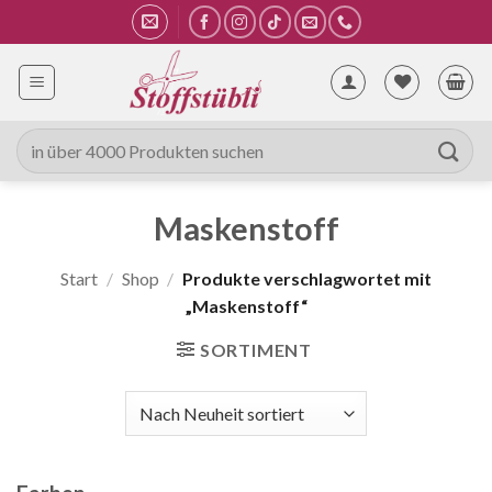
Zum
Inhalt
springen
Suche
nach:
Maskenstoff
Start
/
Shop
/
Produkte verschlagwortet mit
„Maskenstoff“
SORTIMENT