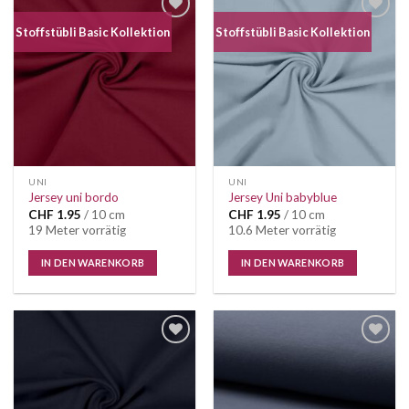
Auf die
Auf die
Stoffstübli Basic Kollektion
Stoffstübli Basic Kollektion
Wunschliste
Wunschliste
UNI
UNI
Jersey uni bordo
Jersey Uni babyblue
CHF
1.95
/ 10 cm
CHF
1.95
/ 10 cm
19 Meter vorrätig
10.6 Meter vorrätig
IN DEN WARENKORB
IN DEN WARENKORB
Auf die
Auf die
Wunschliste
Wunschliste