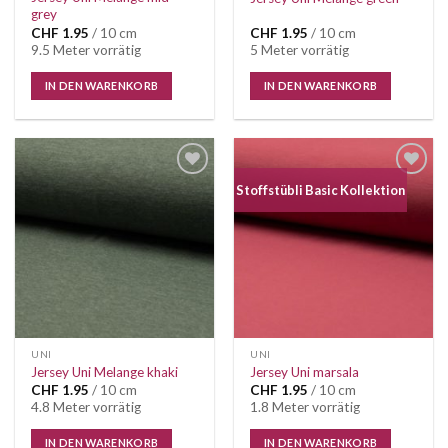
grey
CHF
1.95
/ 10 cm
CHF
1.95
/ 10 cm
9.5 Meter vorrätig
5 Meter vorrätig
IN DEN WARENKORB
IN DEN WARENKORB
Auf die
Auf die
Stoffstübli Basic Kollektion
Wunschliste
Wunschliste
UNI
UNI
Jersey Uni Melange khaki
Jersey Uni marsala
CHF
1.95
/ 10 cm
CHF
1.95
/ 10 cm
4.8 Meter vorrätig
1.8 Meter vorrätig
IN DEN WARENKORB
IN DEN WARENKORB