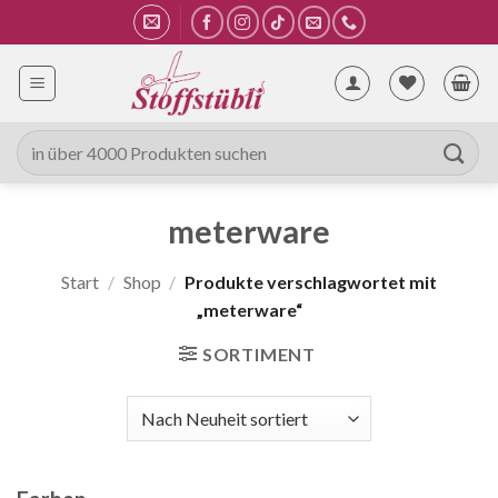
Zum
Inhalt
springen
Suche
nach:
meterware
Start
/
Shop
/
Produkte verschlagwortet mit
„meterware“
SORTIMENT