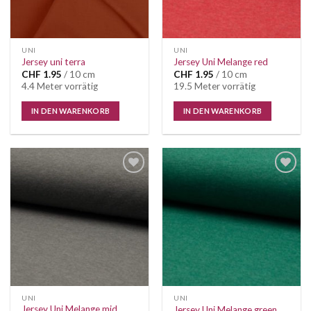
UNI
UNI
Jersey uni terra
Jersey Uni Melange red
CHF
1.95
/ 10 cm
CHF
1.95
/ 10 cm
4.4 Meter vorrätig
19.5 Meter vorrätig
IN DEN WARENKORB
IN DEN WARENKORB
Auf die
Auf die
Wunschliste
Wunschliste
UNI
UNI
Jersey Uni Melange mid
Jersey Uni Melange green