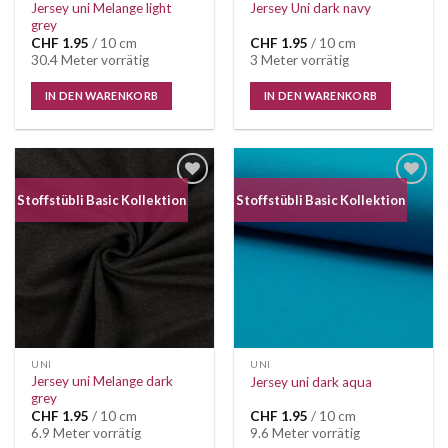
Jersey uni Melange light
Jersey Uni dark navy
grey
CHF
1.95
/ 10 cm
CHF
1.95
/ 10 cm
30.4 Meter vorrätig
3 Meter vorrätig
IN DEN WARENKORB
IN DEN WARENKORB
Auf die
Auf die
Stoffstübli Basic Kollektion
Stoffstübli Basic Kollektion
Wunschliste
Wunschliste
UNI
UNI
Jersey uni Melange dark
Jersey uni dark aqua
grey
CHF
1.95
/ 10 cm
CHF
1.95
/ 10 cm
6.9 Meter vorrätig
9.6 Meter vorrätig