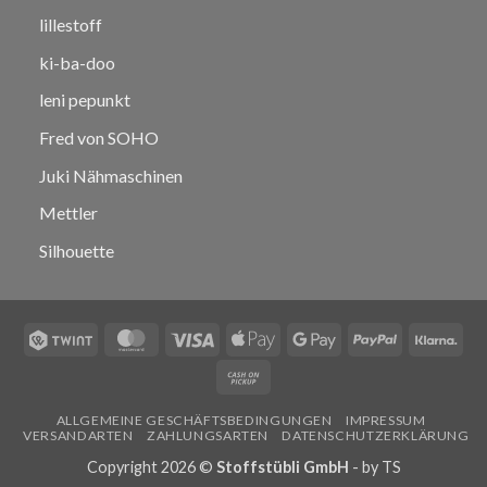
lillestoff
ki-ba-doo
leni pepunkt
Fred von SOHO
Juki Nähmaschinen
Mettler
Silhouette
Twint
MasterCard
Visa
Apple
Google
PayPal
Klar
Pay
Pay
Cash
on
ALLGEMEINE GESCHÄFTSBEDINGUNGEN
IMPRESSUM
Pickup
VERSANDARTEN
ZAHLUNGSARTEN
DATENSCHUTZERKLÄRUNG
Copyright 2026 ©
Stoffstübli GmbH
- by
TS