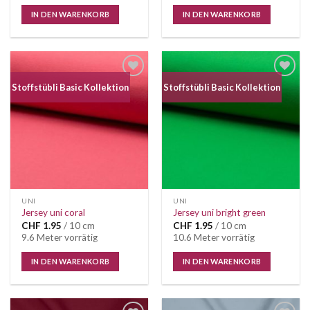
IN DEN WARENKORB
IN DEN WARENKORB
Auf die
Auf die
Stoffstübli Basic Kollektion
Stoffstübli Basic Kollektion
Wunschliste
Wunschliste
UNI
UNI
Jersey uni coral
Jersey uni bright green
CHF
1.95
/ 10 cm
CHF
1.95
/ 10 cm
9.6 Meter vorrätig
10.6 Meter vorrätig
IN DEN WARENKORB
IN DEN WARENKORB