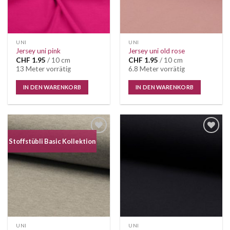
UNI
UNI
Jersey uni pink
Jersey uni old rose
CHF
1.95
/ 10 cm
CHF
1.95
/ 10 cm
13 Meter vorrätig
6.8 Meter vorrätig
IN DEN WARENKORB
IN DEN WARENKORB
Auf die
Auf die
Stoffstübli Basic Kollektion
Wunschliste
Wunschliste
UNI
UNI