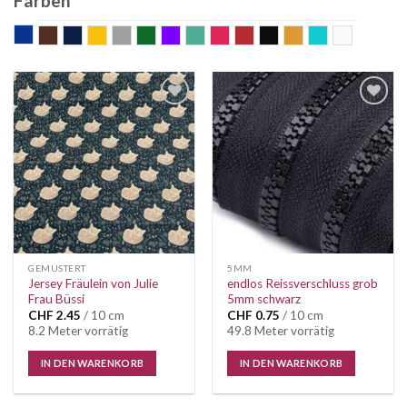
Farben
blau
braun
dunkelblau
gelb
grau
grün
Lila
mint
pink
rot
schwarz
senf
Türkis
weiss
Auf die
Auf die
Wunschliste
Wunschliste
GEMUSTERT
5MM
Jersey Fräulein von Julie
endlos Reissverschluss grob
Frau Büssi
5mm schwarz
CHF
2.45
/ 10 cm
CHF
0.75
/ 10 cm
8.2 Meter vorrätig
49.8 Meter vorrätig
IN DEN WARENKORB
IN DEN WARENKORB