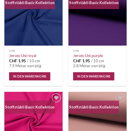
Auf die
Auf die
Stoffstübli Basic Kollektion
Stoffstübli Basic Kollektion
Wunschliste
Wunschliste
UNI
UNI
Jersey Uni royal
Jersey Uni purple
CHF
1.95
/ 10 cm
CHF
1.95
/ 10 cm
7.9 Meter vorrätig
2.8 Meter vorrätig
IN DEN WARENKORB
IN DEN WARENKORB
Auf die
Auf die
Stoffstübli Basic Kollektion
Stoffstübli Basic Kollektion
Wunschliste
Wunschliste