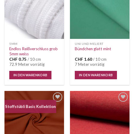
5MM
UNI UND MELIERT
Endlos Reißverschluss grob
Bündchen glatt mint
5mm weiss
CHF
0.75
/ 10 cm
CHF
1.60
/ 10 cm
72.9 Meter vorrätig
7 Meter vorrätig
IN DEN WARENKORB
IN DEN WARENKORB
Auf die
Auf die
Stoffstübli Basic Kollektion
Wunschliste
Wunschliste