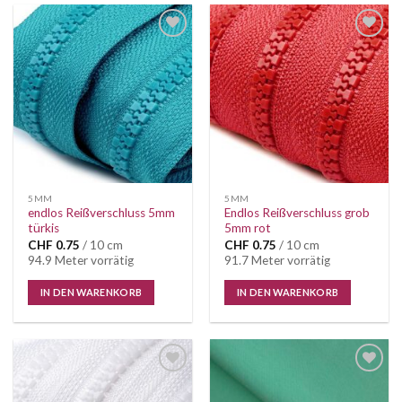
Auf die
Auf die
Wunschliste
Wunschliste
5MM
5MM
endlos Reißverschluss 5mm
Endlos Reißverschluss grob
türkis
5mm rot
CHF
0.75
/ 10 cm
CHF
0.75
/ 10 cm
94.9 Meter vorrätig
91.7 Meter vorrätig
IN DEN WARENKORB
IN DEN WARENKORB
Auf die
Auf die
Wunschliste
Wunschliste