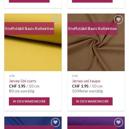
Auf die
Auf die
Stoffstübli Basic Kollektion
Stoffstübli Basic Kollektion
Wunschliste
Wunschliste
UNI
UNI
Jersey Uni curry
Jersey uni taupe
CHF
1.95
/ 10 cm
CHF
1.95
/ 10 cm
80 cm vorrätig
10 Meter vorrätig
IN DEN WARENKORB
IN DEN WARENKORB