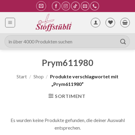
Zum
Inhalt
springen
Suche
nach:
Prym611980
Start
/
Shop
/
Produkte verschlagwortet mit
„Prym611980“
SORTIMENT
Es wurden keine Produkte gefunden, die deiner Auswahl
entsprechen.