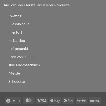
Auswahl der Hersteller unserer Produkte:
Swafing
lillesol&pelle
lillestoff
ki-ba-doo
leni pepunkt
Fred von SOHO
Juki Nähmaschinen
Mettler
Silhouette
Twint
MasterCard
Visa
Apple
Google
PayPal
Klar
Pay
Pay