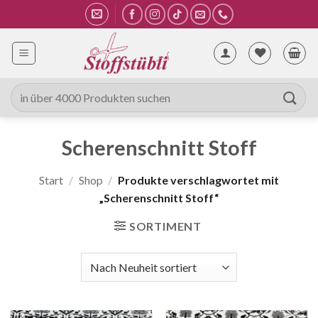
Zum
Inhalt
springen
Suche
nach:
Scherenschnitt Stoff
Start
/
Shop
/
Produkte verschlagwortet mit
„Scherenschnitt Stoff“
SORTIMENT