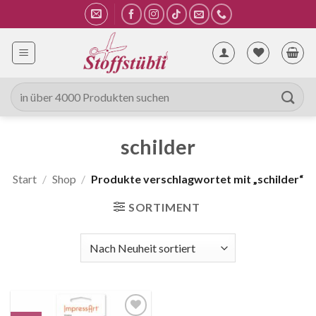
Zum
Inhalt
springen
Suche
nach:
schilder
Start
/
Shop
/
Produkte verschlagwortet mit „schilder“
SORTIMENT