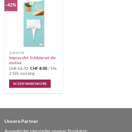
-42%
Auf die
Wunschliste
ZUBEHÖR
ImpressArt Schilderset div
motive
Ursprünglicher
Aktueller
CHF
13.70
CHF
8.00
/ Stk.
Preis
Preis
2 Stk. vorrätig
war:
ist:
CHF 13.70
CHF 8.00.
IN DEN WARENKORB
Unsere Partner
Auswahl der Hersteller unserer Produkte: