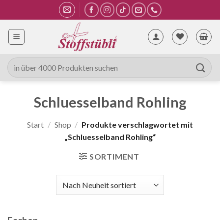
Zum
Inhalt
springen
Suche
nach:
Schluesselband Rohling
Start
/
Shop
/
Produkte verschlagwortet mit
„Schluesselband Rohling“
SORTIMENT