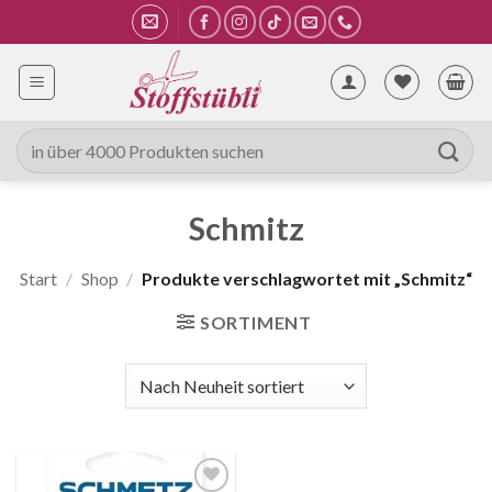
Zum
Inhalt
springen
Suche
nach:
Schmitz
Start
/
Shop
/
Produkte verschlagwortet mit „Schmitz“
SORTIMENT