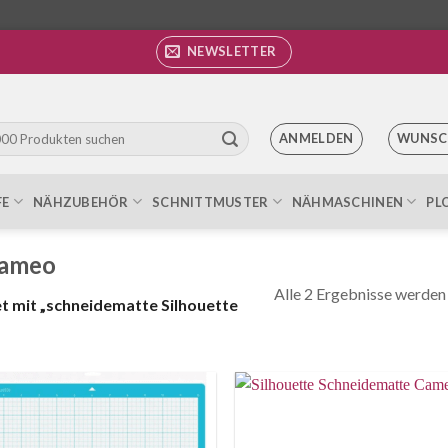
NEWSLETTER
ANMELDEN
WUNSC
FE
NÄHZUBEHÖR
SCHNITTMUSTER
NÄHMASCHINEN
PL
cameo
Alle 2 Ergebnisse werden
 mit „schneidematte Silhouette
Auf die
Auf di
Wunschliste
Wunschl