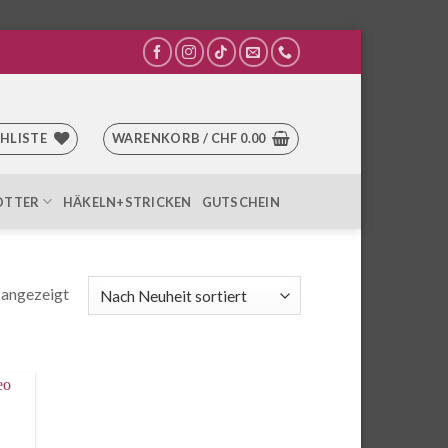
HLISTE
WARENKORB /
CHF
0.00
OTTER
HÄKELN+STRICKEN
GUTSCHEIN
Nach
 angezeigt
Aktualität
sortiert
e
iste