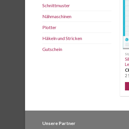
Schnittmuster
Nähmaschinen
Plotter
Häkeln und Stricken
Gutschein
S
Si
Le
C
2 
Unsere Partner