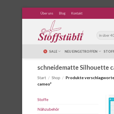
Zum
Über uns
Blog
Kontakt
Inhalt
springen
Suche
nach:
SALE
NEU EINGETROFFEN
STOF
schneidematte Silhouette 
Start
/
Shop
/
Produkte verschlagwortet
cameo“
Stoffe
Nähzubehör