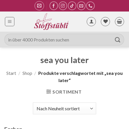
Zum
Inhalt
springen
Suche
nach:
sea you later
Start
/
Shop
/
Produkte verschlagwortet mit „sea you
later“
SORTIMENT