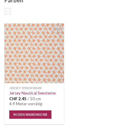
Farben
weiss
Auf die
Wunschliste
JERSEY STRICKWARE
Jersey Nautical Seesterne
CHF
2.45
/ 10 cm
4.9 Meter vorrätig
IN DEN WARENKORB