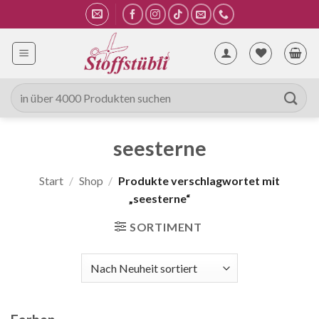
Zum
Inhalt
springen
Suche
nach:
seesterne
Start
/
Shop
/
Produkte verschlagwortet mit
„seesterne“
SORTIMENT