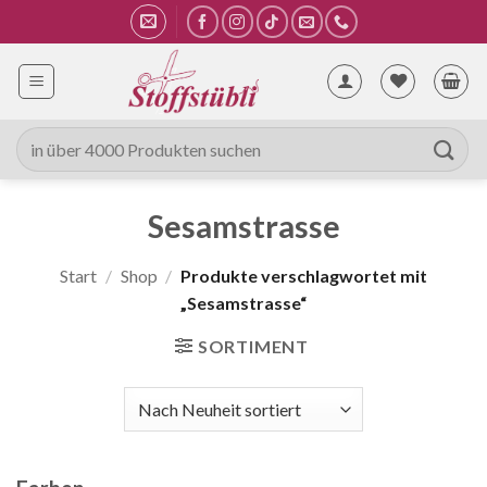
Zum
Inhalt
springen
Suche
nach:
Sesamstrasse
Start
/
Shop
/
Produkte verschlagwortet mit
„Sesamstrasse“
SORTIMENT