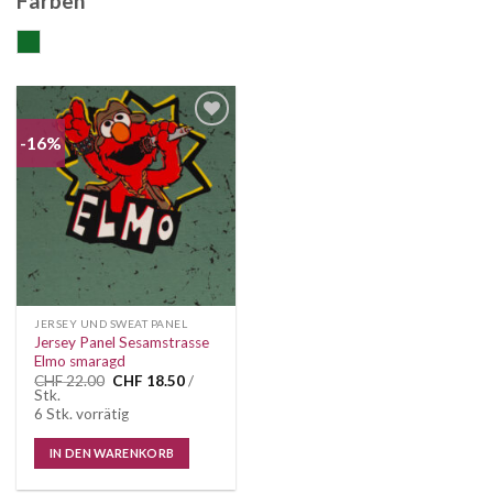
Farben
grün
-16%
Auf die
Wunschliste
JERSEY UND SWEAT PANEL
Jersey Panel Sesamstrasse
Elmo smaragd
Ursprünglicher
Aktueller
CHF
22.00
CHF
18.50
/
Preis
Preis
Stk.
war:
ist:
6 Stk. vorrätig
CHF 22.00
CHF 18.50.
IN DEN WARENKORB