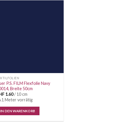
Auf die
Wunschliste
XTILFOLIEN
ser P.S. FILM Flexfolie Navy
014, Breite 50cm
HF
1.60
/ 10 cm
.1 Meter vorrätig
IN DEN WARENKORB