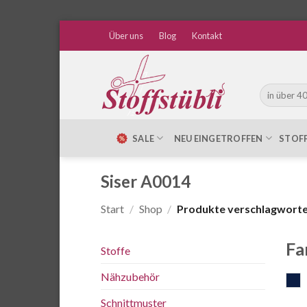
Zum
Über uns
Blog
Kontakt
Inhalt
springen
Suche
nach:
SALE
NEU EINGETROFFEN
STOF
Siser A0014
Start
/
Shop
/
Produkte verschlagwortet
Fa
Stoffe
Nähzubehör
d
Schnittmuster