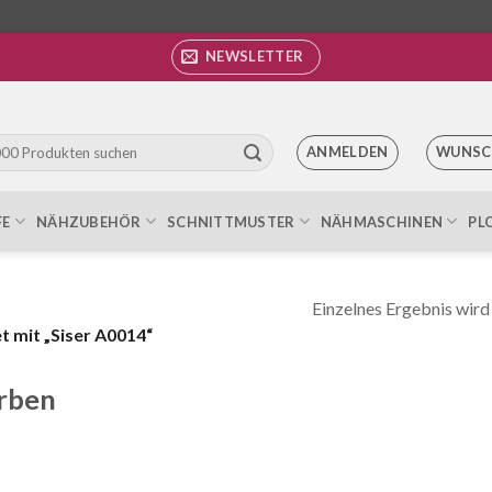
NEWSLETTER
ANMELDEN
WUNSC
FE
NÄHZUBEHÖR
SCHNITTMUSTER
NÄHMASCHINEN
PL
Einzelnes Ergebnis wird
 mit „Siser A0014“
rben
unkelblau