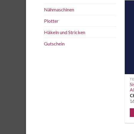
Nähmaschinen
Plotter
Häkeln und Stricken
Gutschein
TE
Si
A0
C
16