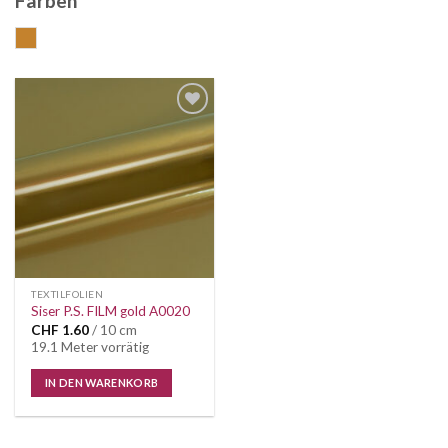
Farben
gold
Auf die
Wunschliste
TEXTILFOLIEN
Siser P.S. FILM gold A0020
CHF
1.60
/ 10 cm
19.1 Meter vorrätig
IN DEN WARENKORB