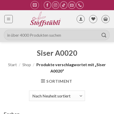
Zum
Inhalt
springen
Suche
nach:
Siser A0020
Start
/
Shop
/
Produkte verschlagwortet mit „Siser
A0020“
SORTIMENT