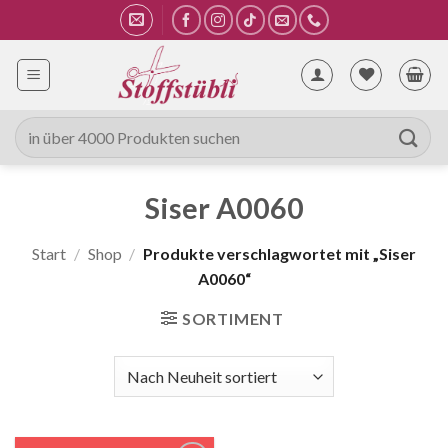
Zum
Inhalt
springen
Suche
nach:
Siser A0060
Start
/
Shop
/
Produkte verschlagwortet mit „Siser
A0060“
SORTIMENT