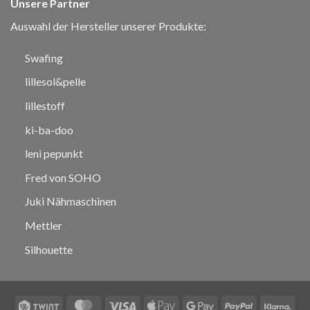
Unsere Partner
Auswahl der Hersteller unserer Produkte:
Swafing
lillesol&pelle
lillestoff
ki-ba-doo
leni pepunkt
Fred von SOHO
Juki Nähmaschinen
Mettler
Silhouette
Twint
MasterCard
Visa
Apple
Google
PayPal
Klar