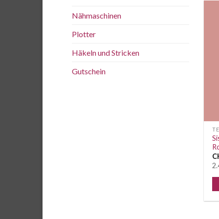
Nähmaschinen
Plotter
Häkeln und Stricken
Gutschein
TE
Si
R
C
2.