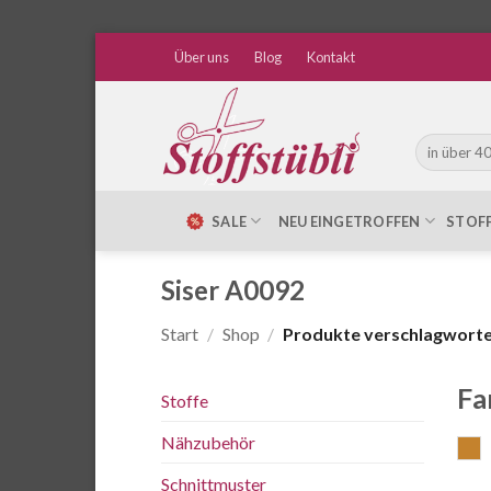
Zum
Über uns
Blog
Kontakt
Inhalt
springen
Suche
nach:
SALE
NEU EINGETROFFEN
STOF
Siser A0092
Start
/
Shop
/
Produkte verschlagwortet
Fa
Stoffe
Nähzubehör
g
Schnittmuster