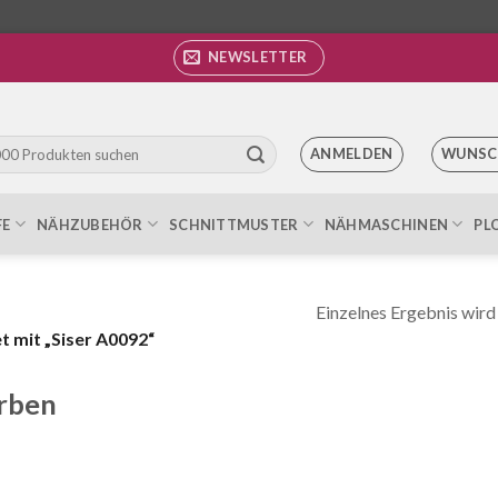
NEWSLETTER
ANMELDEN
WUNSC
FE
NÄHZUBEHÖR
SCHNITTMUSTER
NÄHMASCHINEN
PL
Einzelnes Ergebnis wird
 mit „Siser A0092“
rben
old