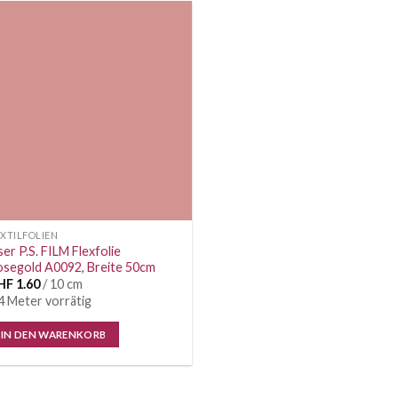
Auf die
Wunschliste
XTILFOLIEN
ser P.S. FILM Flexfolie
osegold A0092, Breite 50cm
HF
1.60
/ 10 cm
4 Meter vorrätig
IN DEN WARENKORB