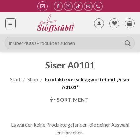
Zum
Inhalt
springen
Suche
nach:
Siser A0101
Start
/
Shop
/
Produkte verschlagwortet mit „Siser
A0101“
SORTIMENT
Es wurden keine Produkte gefunden, die deiner Auswahl
entsprechen.