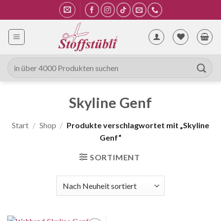
Zum
Inhalt
springen
Suche
nach:
Skyline Genf
Start
/
Shop
/
Produkte verschlagwortet mit „Skyline
Genf“
SORTIMENT