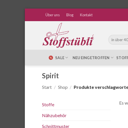
Zum
Über uns
Blog
Kontakt
Inhalt
springen
Suche
nach:
SALE
NEU EINGETROFFEN
STOF
Spirit
Start
/
Shop
/
Produkte verschlagwortet
Es w
Stoffe
Nähzubehör
Schnittmuster