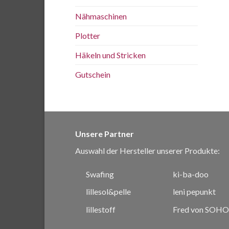
Nähmaschinen
Plotter
Häkeln und Stricken
Gutschein
Unsere Partner
Auswahl der Hersteller unserer Produkte:
Swafing
ki-ba-doo
lillesol&pelle
leni pepunkt
lillestoff
Fred von SOHO