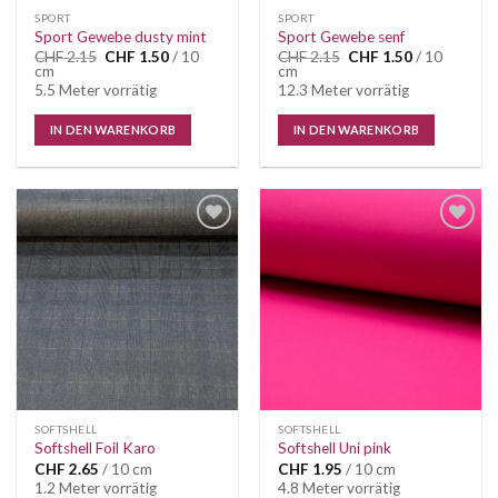
SPORT
SPORT
Sport Gewebe dusty mint
Sport Gewebe senf
Ursprünglicher
Aktueller
Ursprünglicher
Aktueller
CHF
2.15
CHF
1.50
/ 10
CHF
2.15
CHF
1.50
/ 10
Preis
Preis
Preis
Preis
cm
cm
war:
ist:
war:
ist:
5.5 Meter vorrätig
12.3 Meter vorrätig
CHF 2.15
CHF 1.50.
CHF 2.15
CHF 1.50.
IN DEN WARENKORB
IN DEN WARENKORB
Auf die
Auf die
Wunschliste
Wunschliste
SOFTSHELL
SOFTSHELL
Softshell Foil Karo
Softshell Uni pink
CHF
2.65
/ 10 cm
CHF
1.95
/ 10 cm
1.2 Meter vorrätig
4.8 Meter vorrätig