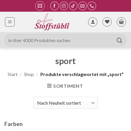
Zum
Inhalt
springen
Suche
nach:
sport
Start
/
Shop
/
Produkte verschlagwortet mit „sport“
SORTIMENT
Farben