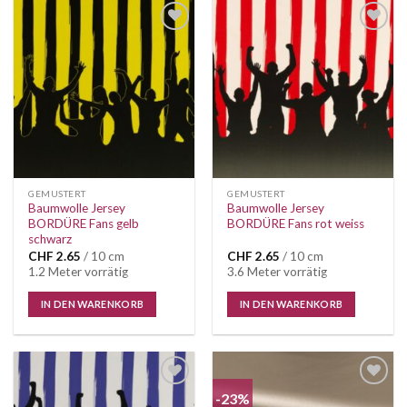
Auf die
Auf die
Wunschliste
Wunschliste
GEMUSTERT
GEMUSTERT
Baumwolle Jersey
Baumwolle Jersey
BORDÜRE Fans gelb
BORDÜRE Fans rot weiss
schwarz
CHF
2.65
/ 10 cm
CHF
2.65
/ 10 cm
1.2 Meter vorrätig
3.6 Meter vorrätig
IN DEN WARENKORB
IN DEN WARENKORB
-23%
Auf die
Auf die