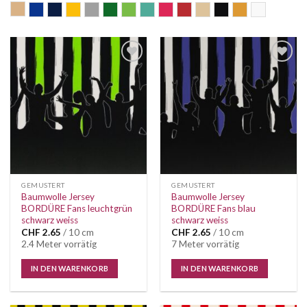
beige
blau
dunkelblau
gelb
grau
grün
lime
mint
pink
rot
sand
schwarz
senf
weiss
Auf die
Auf die
Wunschliste
Wunschliste
GEMUSTERT
GEMUSTERT
Baumwolle Jersey
Baumwolle Jersey
BORDÜRE Fans leuchtgrün
BORDÜRE Fans blau
schwarz weiss
schwarz weiss
CHF
2.65
/ 10 cm
CHF
2.65
/ 10 cm
2.4 Meter vorrätig
7 Meter vorrätig
IN DEN WARENKORB
IN DEN WARENKORB