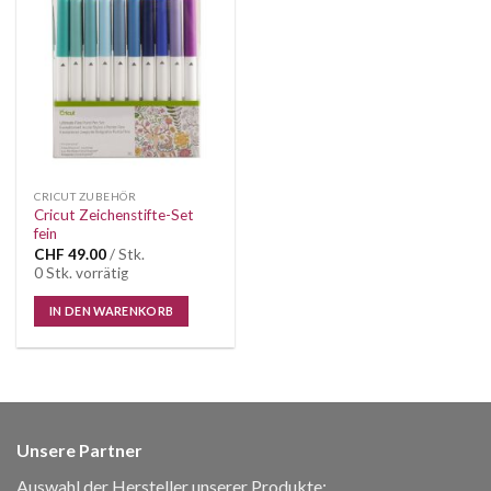
Auf die
Wunschliste
CRICUT ZUBEHÖR
Cricut Zeichenstifte-Set
fein
CHF
49.00
/ Stk.
0 Stk. vorrätig
IN DEN WARENKORB
Unsere Partner
Auswahl der Hersteller unserer Produkte: