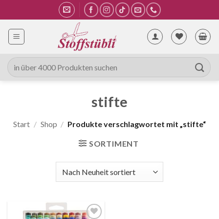
Zum
Inhalt
springen
Suche
nach:
stifte
Start
/
Shop
/
Produkte verschlagwortet mit „stifte“
SORTIMENT