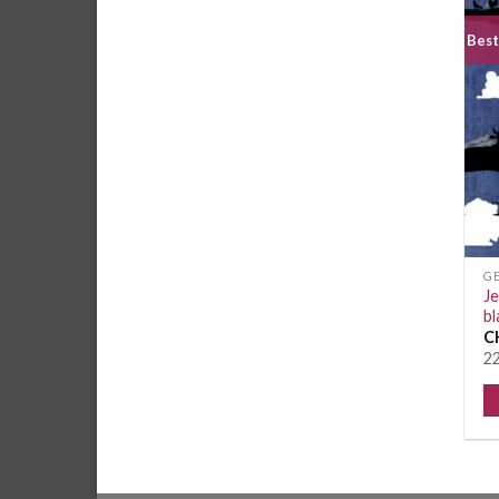
Best
G
Je
bl
C
22