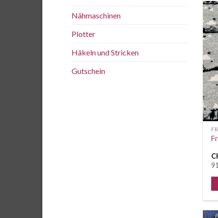
Nähmaschinen
Plotter
Häkeln und Stricken
Gutschein
F
Fr
C
91