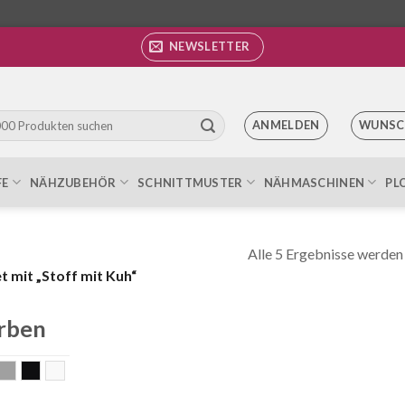
NEWSLETTER
ANMELDEN
WUNSC
FE
NÄHZUBEHÖR
SCHNITTMUSTER
NÄHMASCHINEN
PL
Alle 5 Ergebnisse werden
 mit „Stoff mit Kuh“
rben
lau
grau
schwarz
weiss