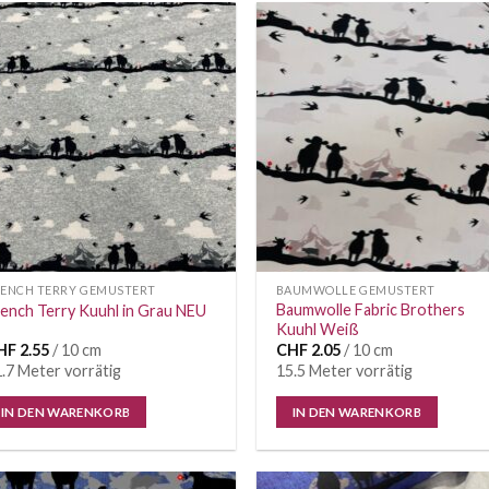
Auf die
Auf di
Wunschliste
Wunschl
RENCH TERRY GEMUSTERT
BAUMWOLLE GEMUSTERT
Baumwolle Fabric Brothers
ench Terry Kuuhl in Grau NEU
Kuuhl Weiß
HF
2.55
/ 10 cm
CHF
2.05
/ 10 cm
.7 Meter vorrätig
15.5 Meter vorrätig
IN DEN WARENKORB
IN DEN WARENKORB