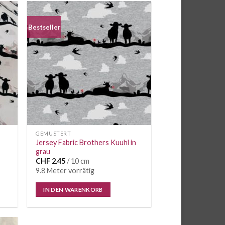
Bestseller
e
Auf die
iste
Wunschliste
GEMUSTERT
Jersey Fabric Brothers Kuuhl in
grau
CHF
2.45
/ 10 cm
9.8 Meter vorrätig
IN DEN WARENKORB