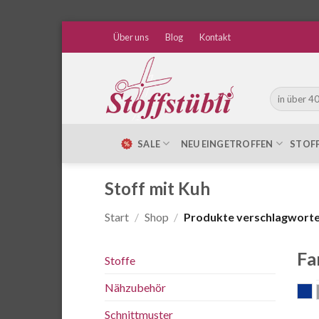
Zum
Über uns
Blog
Kontakt
Inhalt
springen
Suche
nach:
SALE
NEU EINGETROFFEN
STOF
Stoff mit Kuh
Start
/
Shop
/
Produkte verschlagwortet
Fa
Stoffe
Nähzubehör
b
Schnittmuster