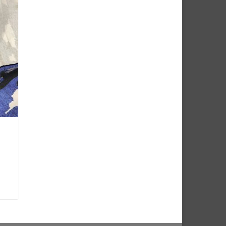
e
iste