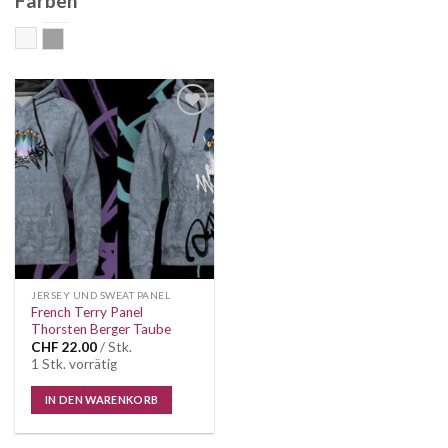
Farben
Bunt
grau
Auf die
Wunschliste
JERSEY UND SWEAT PANEL
French Terry Panel
Thorsten Berger Taube
CHF
22.00
/ Stk.
1 Stk. vorrätig
IN DEN WARENKORB