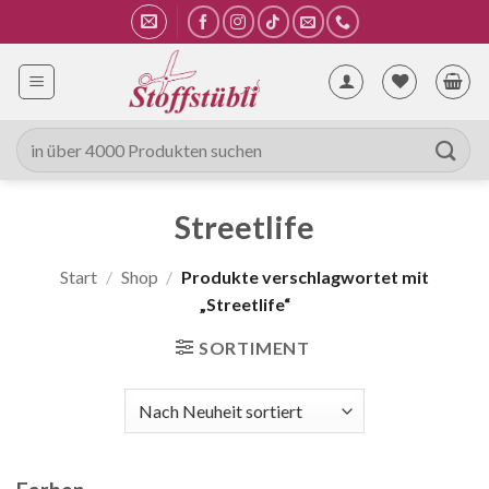
Zum
Inhalt
springen
Suche
nach:
Streetlife
Start
/
Shop
/
Produkte verschlagwortet mit
„Streetlife“
SORTIMENT