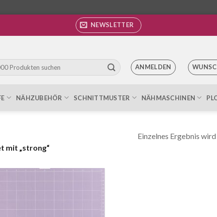
NEWSLETTER
ANMELDEN
WUNSC
FE
NÄHZUBEHÖR
SCHNITTMUSTER
NÄHMASCHINEN
PL
Einzelnes Ergebnis wird
 mit „strong“
Auf die
Wunschliste