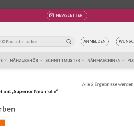
NEWSLETTER
ANMELDEN
WUNSC
FE
NÄHZUBEHÖR
SCHNITTMUSTER
NÄHMASCHINEN
PL
Alle 2 Ergebnisse werden
 mit „Superior Neonfolie“
rben
elb
orange