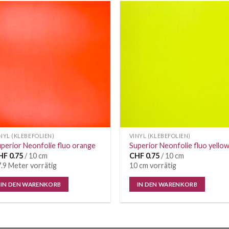
Auf die
Auf di
Wunschliste
Wunschl
NYL (KLEBEFOLIEN)
VINYL (KLEBEFOLIEN)
perior Neonfolie fluo orange
Superior Neonfolie fluo yello
HF
0.75
/ 10 cm
CHF
0.75
/ 10 cm
.9 Meter vorrätig
10 cm vorrätig
IN DEN WARENKORB
IN DEN WARENKORB