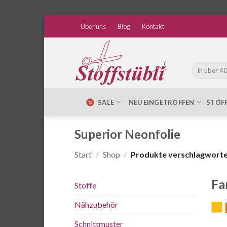
Zum
Über uns
Blog
Kontakt
Inhalt
springen
Suche
nach:
SALE
NEU EINGETROFFEN
STOF
Superior Neonfolie
Start
/
Shop
/
Produkte verschlagwortet
Fa
Stoffe
Nähzubehör
g
Schnittmuster