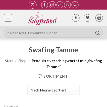
Zum
Inhalt
springen
Suche
nach:
Swafing Tamme
Start
/
Shop
/
Produkte verschlagwortet mit „Swafing
Tamme“
SORTIMENT