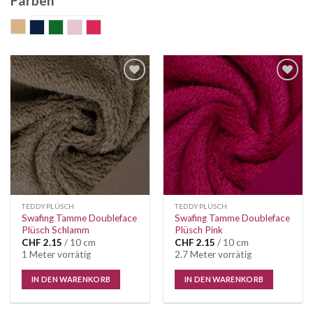
Farben
beige
dunkelblau
grün
old rose
pink
Auf die
Auf die
Wunschliste
Wunschliste
TEDDYPLÜSCH
TEDDYPLÜSCH
Swafing Tamme Doubleface
Swafing Tamme Doubleface
Plüsch Schlamm
Plüsch Pink
CHF
2.15
/ 10 cm
CHF
2.15
/ 10 cm
1 Meter vorrätig
2.7 Meter vorrätig
IN DEN WARENKORB
IN DEN WARENKORB