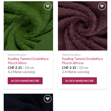
Auf die
Auf die
Wunschliste
Wunschliste
TEDDYPLÜSCH
TEDDYPLÜSCH
Swafing Tamme Doubleface
Swafing Tamme Doubleface
Plüsch Moos
Plüsch Altrosa
CHF
2.15
/ 10 cm
CHF
2.15
/ 10 cm
4.2 Meter vorrätig
2.4 Meter vorrätig
IN DEN WARENKORB
IN DEN WARENKORB
Auf die
Wunschliste