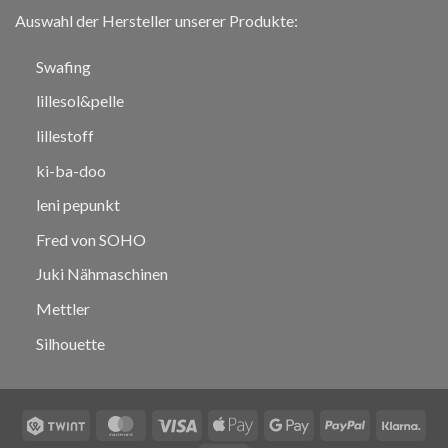
Auswahl der Hersteller unserer Produkte:
Swafing
lillesol&pelle
lillestoff
ki-ba-doo
leni pepunkt
Fred von SOHO
Juki Nähmaschinen
Mettler
Silhouette
Twint
MasterCard
Visa
Apple
Google
PayPal
Klar
Pay
Pay