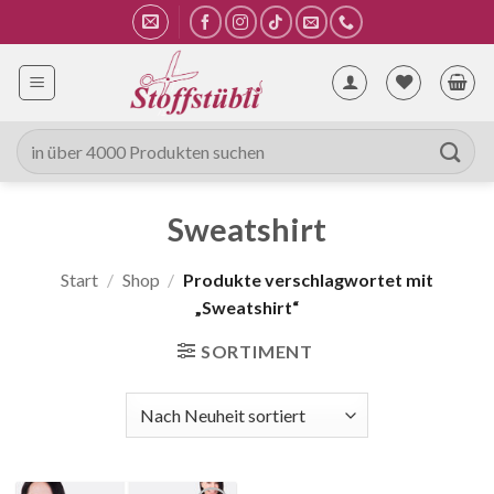
Zum
Inhalt
springen
Suche
nach:
Sweatshirt
Start
/
Shop
/
Produkte verschlagwortet mit
„Sweatshirt“
SORTIMENT