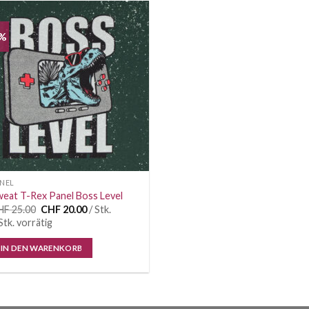
0%
Auf die
Wunschliste
NEL
eat T-Rex Panel Boss Level
Ursprünglicher
Aktueller
HF
25.00
CHF
20.00
/ Stk.
Preis
Preis
Stk. vorrätig
war:
ist:
CHF 25.00
CHF 20.00.
IN DEN WARENKORB