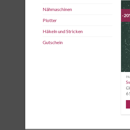
Nähmaschinen
-2
Plotter
Häkeln und Stricken
Gutschein
PA
Sw
C
6 