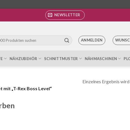
NEWSLETTER
ANMELDEN
WUNSC
FE
NÄHZUBEHÖR
SCHNITTMUSTER
NÄHMASCHINEN
PL
Einzelnes Ergebnis wird
 mit „T-Rex Boss Level“
rben
rün