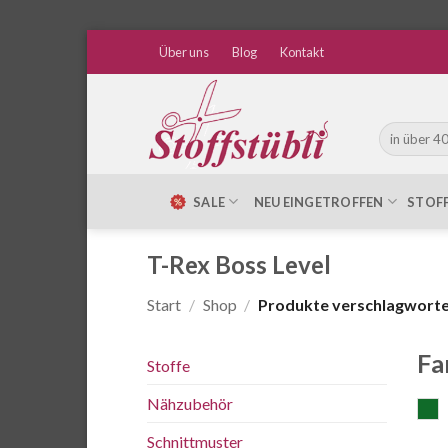
Zum
Über uns
Blog
Kontakt
Inhalt
springen
Suche
nach:
SALE
NEU EINGETROFFEN
STOF
T-Rex Boss Level
Start
/
Shop
/
Produkte verschlagwortet
Fa
Stoffe
Nähzubehör
g
Schnittmuster