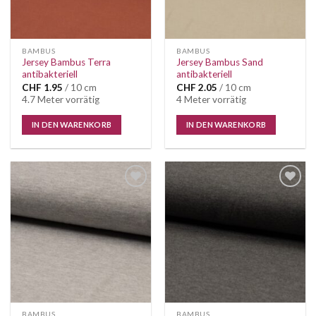
BAMBUS
BAMBUS
Jersey Bambus Terra
Jersey Bambus Sand
antibakteriell
antibakteriell
CHF
1.95
/ 10 cm
CHF
2.05
/ 10 cm
4.7 Meter vorrätig
4 Meter vorrätig
IN DEN WARENKORB
IN DEN WARENKORB
Auf die
Auf die
Wunschliste
Wunschliste
BAMBUS
BAMBUS