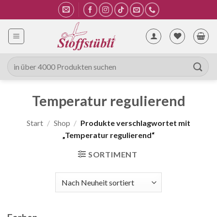
Zum
Inhalt
springen
Suche
nach:
Temperatur regulierend
Start
/
Shop
/
Produkte verschlagwortet mit
„Temperatur regulierend“
SORTIMENT