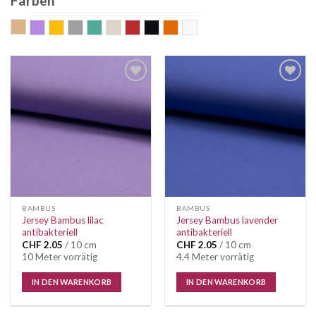
Farben
beige
flieder
gelb
grau
mint
nude
rot
schwarz
terra
weiss
Auf die
Auf die
Wunschliste
Wunschliste
BAMBUS
BAMBUS
Jersey Bambus lilac
Jersey Bambus lavender
antibakteriell
antibakteriell
CHF
2.05
/ 10 cm
CHF
2.05
/ 10 cm
10 Meter vorrätig
4.4 Meter vorrätig
IN DEN WARENKORB
IN DEN WARENKORB