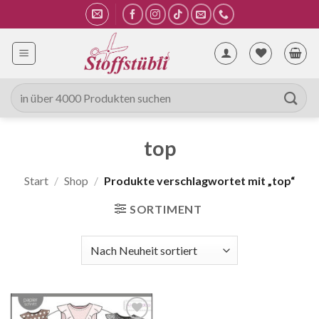
Zum
Inhalt
springen
Suche
nach:
top
Start
/
Shop
/
Produkte verschlagwortet mit „top“
SORTIMENT