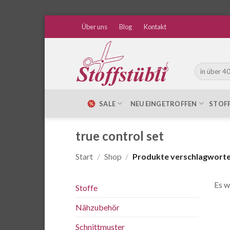
Zum
Über uns
Blog
Kontakt
Inhalt
springen
Suche
nach:
SALE
NEU EINGETROFFEN
STOF
true control set
Start
/
Shop
/
Produkte verschlagwortet 
Es w
Stoffe
Nähzubehör
Schnittmuster