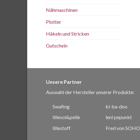
Nähmaschinen
Plotter
Häkeln und Stricken
Gutschein
Unsere Partner
Auswahl der Hersteller unserer Produkte:
Swafing
ki-ba-doo
lillesol&pelle
leni pepunkt
lillestoff
Fred von SOHO