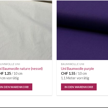
Auf die
Auf di
Wunschliste
Wunschl
AUMWOLLE UNI
BAUMWOLLE UNI
i Baumwolle nature (nessel)
Uni Baumwolle purple
HF
1.25
/ 10 cm
CHF
1.55
/ 10 cm
 cm vorrätig
1.1 Meter vorrätig
IN DEN WARENKORB
IN DEN WARENKORB