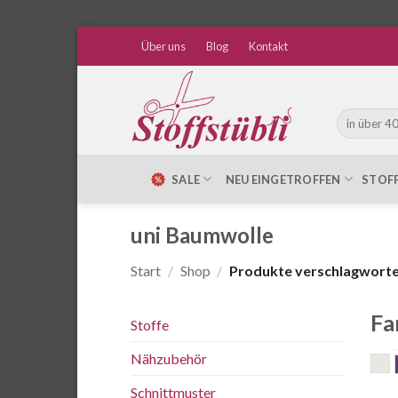
Zum
Über uns
Blog
Kontakt
Inhalt
springen
Suche
nach:
SALE
NEU EINGETROFFEN
STOF
uni Baumwolle
Start
/
Shop
/
Produkte verschlagwortet
Fa
Stoffe
Nähzubehör
n
Schnittmuster