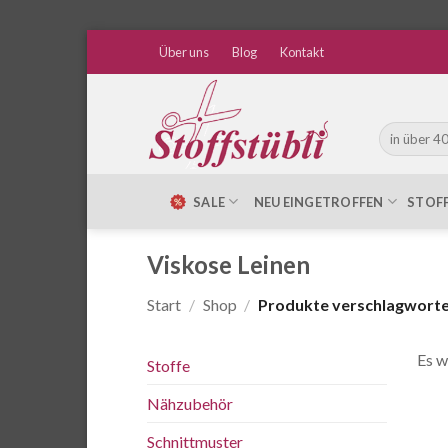
Zum
Über uns
Blog
Kontakt
Inhalt
springen
Suche
nach:
SALE
NEU EINGETROFFEN
STOF
Viskose Leinen
Start
/
Shop
/
Produkte verschlagwortet
Es w
Stoffe
Nähzubehör
Schnittmuster