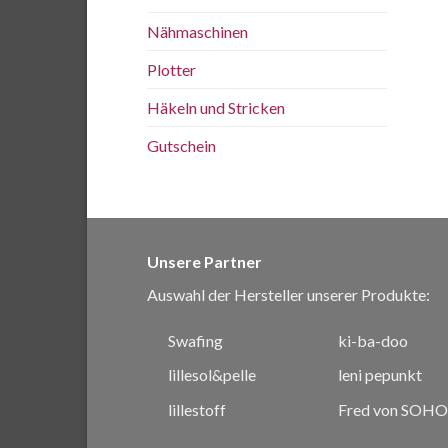
Nähmaschinen
Plotter
Häkeln und Stricken
Gutschein
Unsere Partner
Auswahl der Hersteller unserer Produkte:
Swafing
ki-ba-doo
lillesol&pelle
leni pepunkt
lillestoff
Fred von SOHO