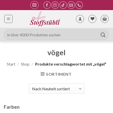
Zum
Inhalt
springen
Suche
nach:
vögel
Start
/
Shop
/
Produkte verschlagwortet mit „vögel“
SORTIMENT
Farben