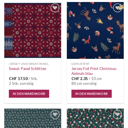
Auf die
Auf die
Wunschliste
Wunschliste
JERSEY UND SWEAT PANEL
GEMUSTERT
Jersey Foil Print Christmas
Sweat Panel Schlitten
Animals blau
CHF
17.50
/ Stk.
CHF
2.35
/ 10 cm
2 Stk. vorrätig
80 cm vorrätig
IN DEN WARENKORB
IN DEN WARENKORB
Auf die
Auf die
Wunschliste
Wunschliste