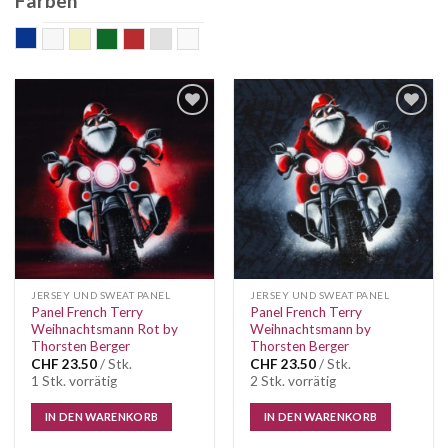
Farben
blau
Bunt
ecru
grün
rot
silber
weiss
Auf die
Auf die
Wunschliste
Wunschliste
JERSEY UND SWEAT PANEL
JERSEY UND SWEAT PANEL
Panel French Terry
Panel French Terry
Weihnachtsmann Rot by
Weihnachtsmann by
Thorsten Berger
Thorsten Berger
CHF
23.50
/ Stk.
CHF
23.50
/ Stk.
1 Stk. vorrätig
2 Stk. vorrätig
IN DEN WARENKORB
IN DEN WARENKORB