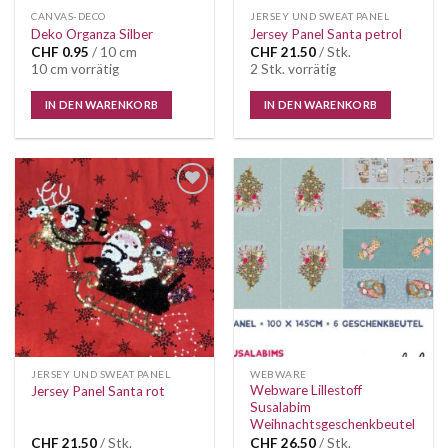
CANVAS-DECO
JERSEY UND SWEAT PANEL
Deko Organza Silber
Jersey Panel Santa petrol
CHF
0.95
/ 10 cm
CHF
21.50
/ Stk.
10 cm vorrätig
2 Stk. vorrätig
IN DEN WARENKORB
IN DEN WARENKORB
Auf die
Auf die
Wunschliste
Wunschliste
JERSEY UND SWEAT PANEL
WEBWARE
Webware Lillestoff
Jersey Panel Santa rot
Susalabim
Weihnachtsgeschenkbeutel
CHF
21.50
/ Stk.
CHF
26.50
/ Stk.