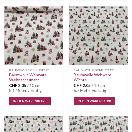
Auf die
Auf die
Wunschliste
Wunschliste
BAUMWOLLE GEMUSTERT
BAUMWOLLE GEMUSTERT
Baumwolle Webware
Baumwolle Webware
Weihnachtsmann
Wichtel
CHF
2.05
/ 10 cm
CHF
2.05
/ 10 cm
8.1 Meter vorrätig
6.7 Meter vorrätig
IN DEN WARENKORB
IN DEN WARENKORB
Auf die
Auf die