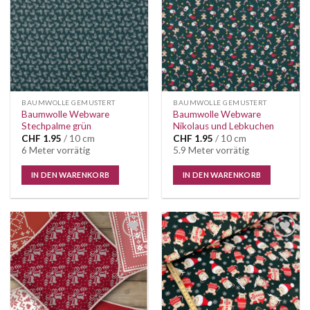
BAUMWOLLE GEMUSTERT
BAUMWOLLE GEMUSTERT
Baumwolle Webware
Baumwolle Webware
Stechpalme grün
Nikolaus und Lebkuchen
CHF
1.95
/ 10 cm
CHF
1.95
/ 10 cm
6 Meter vorrätig
5.9 Meter vorrätig
IN DEN WARENKORB
IN DEN WARENKORB
Auf die
Auf die
Wunschliste
Wunschliste