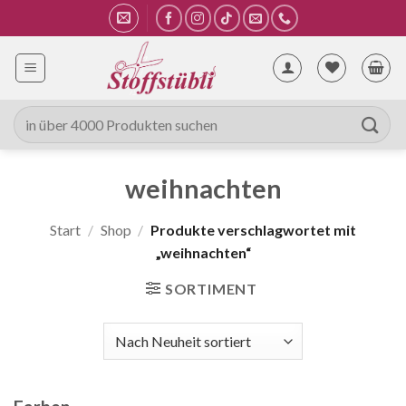
Zum
Inhalt
springen
Suche
nach:
weihnachten
Start
/
Shop
/
Produkte verschlagwortet mit
„weihnachten“
SORTIMENT