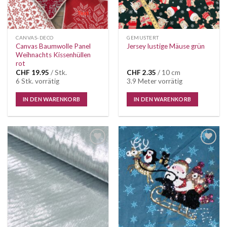
CANVAS-DECO
GEMUSTERT
Canvas Baumwolle Panel
Jersey lustige Mäuse grün
Weihnachts Kissenhüllen
rot
CHF
19.95
/ Stk.
CHF
2.35
/ 10 cm
6 Stk. vorrätig
3.9 Meter vorrätig
IN DEN WARENKORB
IN DEN WARENKORB
Auf die
Auf die
Wunschliste
Wunschliste