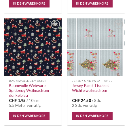
IN DEN WARENKORB
IN DEN WARENKORB
Auf die
Auf die
Wunschliste
Wunschliste
BAUMWOLLE GEMUSTERT
JERSEY UND SWEAT PANEL
Baumwolle Webware
Jersey Panel Tischset
Spielzeug Weihnachten
Wichtelweihnachten
dunkelblau
CHF
1.95
/ 10 cm
CHF
24.50
/ Stk.
5.5 Meter vorrätig
2 Stk. vorrätig
IN DEN WARENKORB
IN DEN WARENKORB