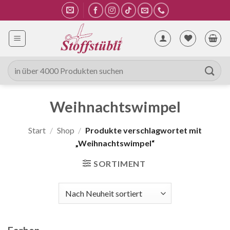
Zum
Inhalt
springen
Suche
nach:
Weihnachtswimpel
Start
/
Shop
/
Produkte verschlagwortet mit
„Weihnachtswimpel“
SORTIMENT