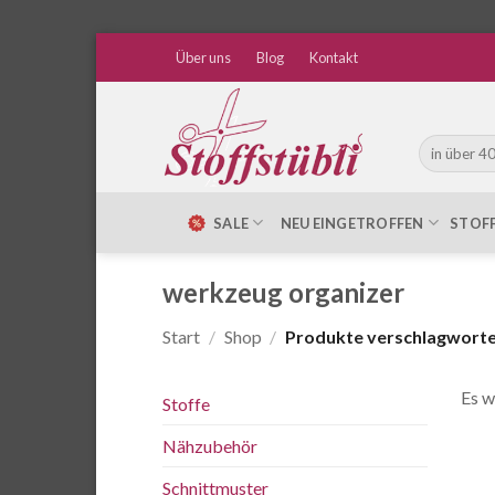
Zum
Über uns
Blog
Kontakt
Inhalt
springen
Suche
nach:
SALE
NEU EINGETROFFEN
STOF
werkzeug organizer
Start
/
Shop
/
Produkte verschlagwortet
Es w
Stoffe
Nähzubehör
Schnittmuster