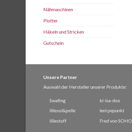
Nähmaschinen
Plotter
Häkeln und Stricken
Gutschein
Unsere Partner
Auswahl der Hersteller unserer Produkte:
Swafing
ki-ba-doo
lillesol&pelle
leni pepunkt
lillestoff
Fred von SOHO