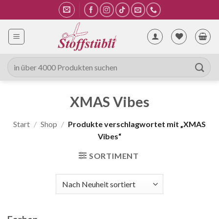
Zum
Inhalt
springen
Suche
nach:
XMAS Vibes
Start
/
Shop
/
Produkte verschlagwortet mit „XMAS
Vibes“
SORTIMENT