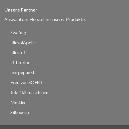
Varianten
Unsere Partner
auf.
Die
Auswahl der Hersteller unserer Produkte:
Optionen
können
Swafing
auf
der
lillesol&pelle
Produktseite
lillestoff
gewählt
werden
ki-ba-doo
leni pepunkt
Fred von SOHO
Juki Nähmaschinen
Mettler
Silhouette