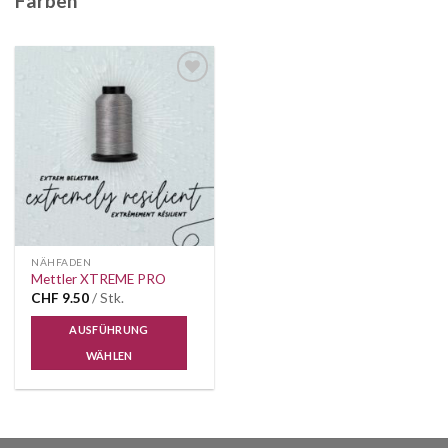
Farben
Auf die
Wunschliste
NÄHFADEN
Mettler XTREME PRO
CHF
9.50
/ Stk.
AUSFÜHRUNG
WÄHLEN
Dieses
Produkt
weist
mehrere