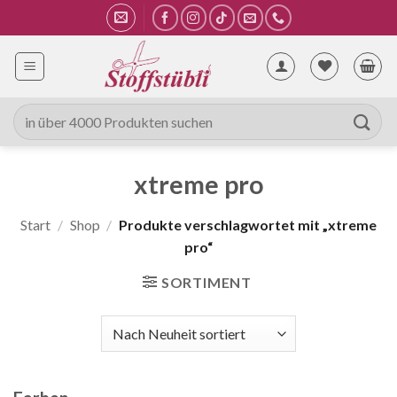
Zum
Inhalt
springen
Suche
nach:
xtreme pro
Start
/
Shop
/
Produkte verschlagwortet mit „xtreme
pro“
SORTIMENT